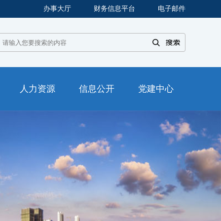
办事大厅
财务信息平台
电子邮件
人力资源
信息公开
党建中心