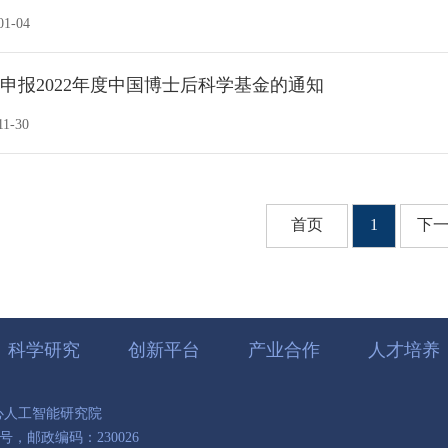
01-04
申报2022年度中国博士后科学基金的通知
11-30
首页
1
下
科学研究
创新平台
产业合作
人才培养
中心人工智能研究院
，邮政编码：230026