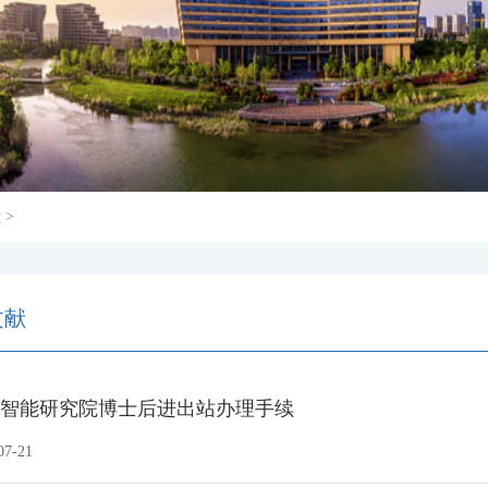
献
>
文献
智能研究院博士后进出站办理手续
07-21