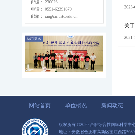
邮编：
230026
2023-
电话：
0551-62391679
邮箱：
iai@iai.ustc.edu.cn
关于
2021-
动态资讯
网站首页
单位概况
新闻动态
版权所有 ©2020 合肥综合性国家科学
地址：安徽省合肥市高新区望江西路5089号