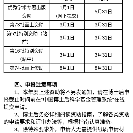
优秀学术专著出版
1
月1日
5
月31日
资助
(
网下提交)
第73批面上资助
3
月1日
3
月31日
第5批特别资助（站
3
月1日
3
月31日
前）
第16批特别资助
3
月1日
3
月31日
（站中）
第74批面上资助
8
月1日
8
月31日
四、申报注意事项
1
、本年度上述资助将不另发通知，请在博士后申
报截止时间前在“中国博士后科学基金管理系统”在线
提交申请。
2
、博士后务必详细阅读资助指南，了解各类资助
的申请要求和评审办法等，根据指南认真准备。
3
、除特殊要求外，申请人无需提供纸质申请材