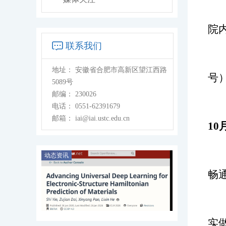
院
联系我们
地址：
安徽省合肥市高新区望江西路
号
5089号
邮编：
230026
电话：
0551-62391679
邮箱：
iai@iai.ustc.edu.cn
1
动态资讯
畅
实