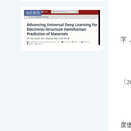
动态资讯
字
〔
度