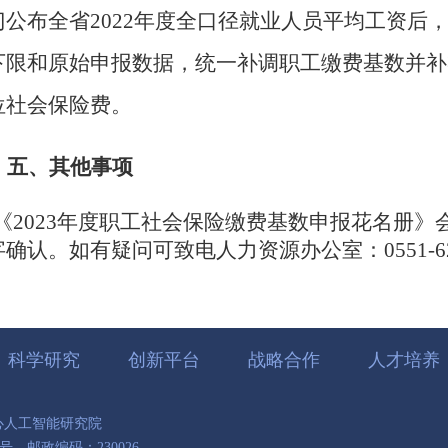
门公布全省2022年度全口径就业人员平均工资后
下限和原始申报数据，统一补调职工缴费基数并补
位社会保险费。
五、
其他事项
《
2023年度职工社会保险缴费基数申报花名册
》
字确认。
如有疑问可致电人力资源办公室
：
0551-
科学研究
创新平台
战略合作
人才培养
中心人工智能研究院
，邮政编码：230026