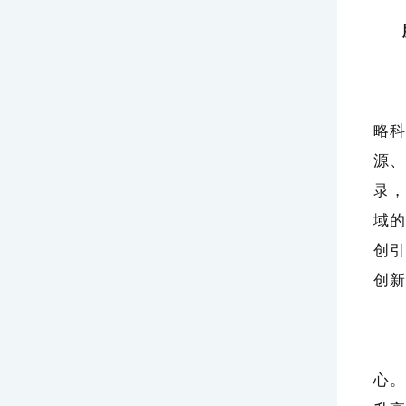
《
略科
源、
录，
域的
创引
创新
国
心。