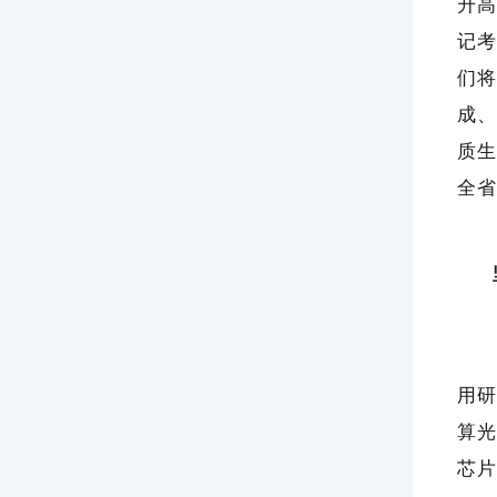
升高
记考
们将
成、
质生
全省
关
用研
算光
芯片