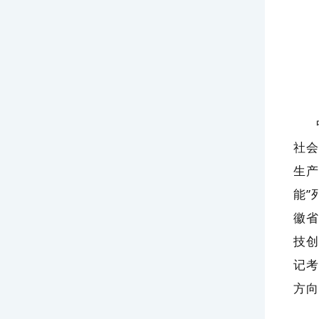
社会
生产
能”
徽省
技创
记考
方向