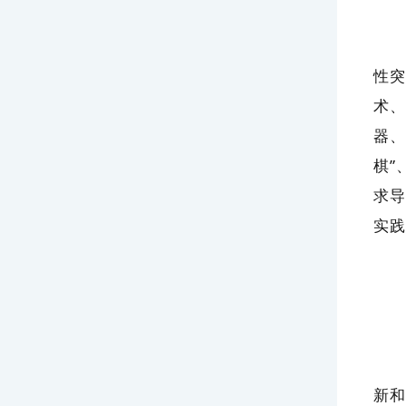
党
性突
术、
器、
棋”
求导
实践
突
习
新和