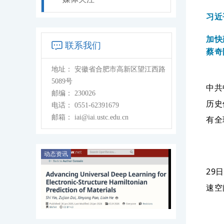
习近
加快
联系我们
蔡奇
地址：
安徽省合肥市高新区望江西路
5089号
中共
邮编：
230026
历史
电话：
0551-62391679
邮箱：
iai@iai.ustc.edu.cn
有全
动态资讯
29
速空