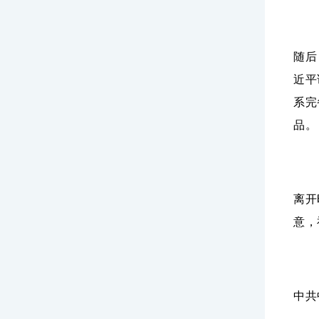
随后
近平
系完
品。
离开
意，
中共