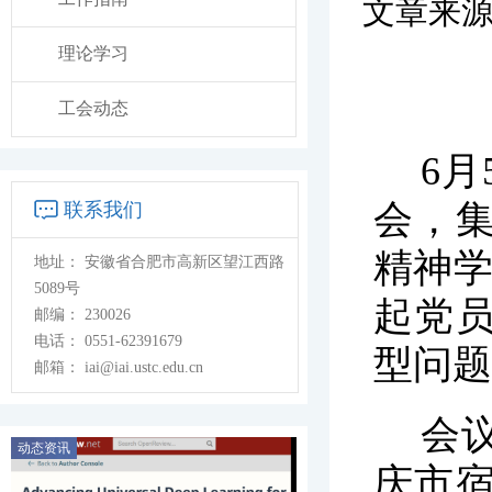
文章来
理论学习
工会动态
6月
会，
联系我们
精神
地址：
安徽省合肥市高新区望江西路
5089号
起党
邮编：
230026
电话：
0551-62391679
型问题
邮箱：
iai@iai.ustc.edu.cn
会
动态资讯
庆市